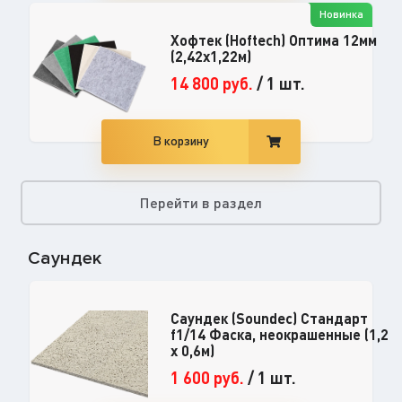
Новинка
Хофтек (Hoftech) Оптима 12мм
(2,42х1,22м)
14 800
руб.
/
1 шт.
В корзину
Перейти в раздел
Саундек
Саундек (Soundec) Стандарт
f1/14 Фаска, неокрашенные (1,2
x 0,6м)
1 600
руб.
/
1 шт.