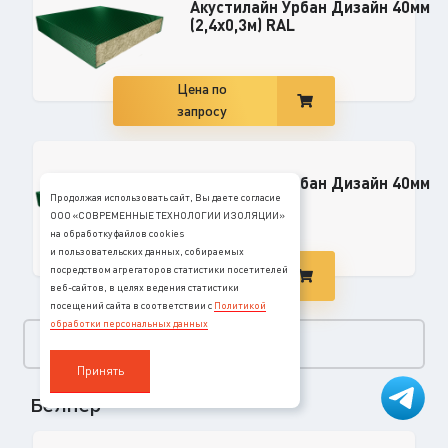
Акустилайн Урбан Дизайн 40мм
(2,4x0,3м) RAL
Цена по
запросу
Акустилайн Урбан Дизайн 40мм
(1,2x0,6м) RAL
Продолжая использовать сайт, Вы даете согласие
ООО «СОВРЕМЕННЫЕ ТЕХНОЛОГИИ ИЗОЛЯЦИИ»
на обработку файлов cookies
и пользовательских данных, собираемых
Цена по
посредством агрегаторов статистики посетителей
запросу
веб-сайтов, в целях ведения статистики
посещений сайта в соответствии с
Политикой
обработки персональных данных
Перейти в раздел
Принять
Белнер