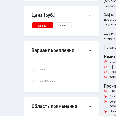
демонст
также п
Цена (руб.)
Хофтек 
перего
звукоз
за м
2
за 1 шт
Доступ
и други
На зак
Вариант крепления
Назна
сте
офи
Клей
дек
вой
Саморезы
Преи
Это
Аку
Бла
Область применения
соз
Вой
мож