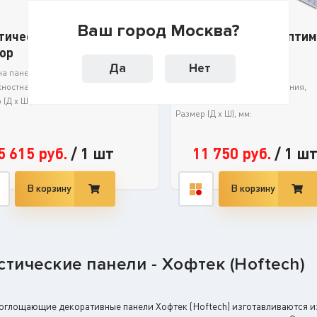
Ваш город Москва?
тические экраны Хофтек
Хофтек (Hoftech) Опти
ор
(2,42х1,22м)
Да
Нет
а панели, мм:
9
Толщина панели, мм:
ностная плотность, г/м²:
1700
Коэффициент звукопоглощения,
NRC:
(Д х Ш), мм:
2400х1200
Размер (Д х Ш), мм:
5 615
руб.
/
1 шт
11 750
руб.
/
1 шт
В корзину
В корзину
стические панели - Хофтек (Hoftech)
оглощающие декоративные панели Хофтек (Hoftech) изготавливаются из