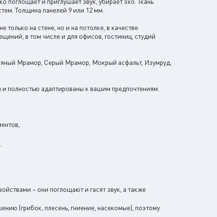
о поглощает и приглушает звук, убирает эхо. Ткань
стем. Толщина панелей 9 или 12 мм.
 только на стене, но и на потолке, в качестве
щений, в том числе и для офисов, гостиниц, студий
бряный Мрамор, Серый Мрамор, Мокрый асфальт, Изумруд,
ы и полностью адаптированы к вашим предпочтениям.
ентов,
.
ойствами – они поглощают и гасят звук, а также
нию (грибок, плесень, гниение, насекомые), поэтому