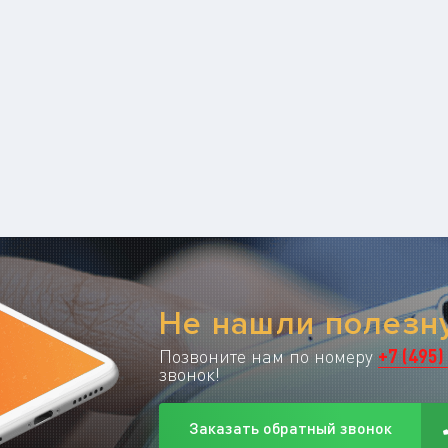
Не нашли полез
Позвоните нам по номеру
+
7
(
495
)
звонок!
Заказать обратный звонок