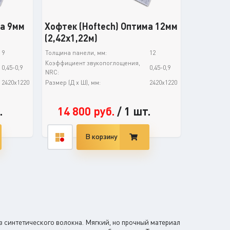
ма 9мм
Хофтек (Hoftech) Оптима 12мм
(2,42х1,22м)
9
Толщина панели, мм:
12
Коэффициент звукопоглощения,
0,45-0,9
0,45-0,9
NRC:
2420х1220
Размер (Д х Ш), мм:
2420х1220
.
14 800
руб.
/
1 шт.
В корзину
 синтетического волокна. Мягкий, но прочный материал