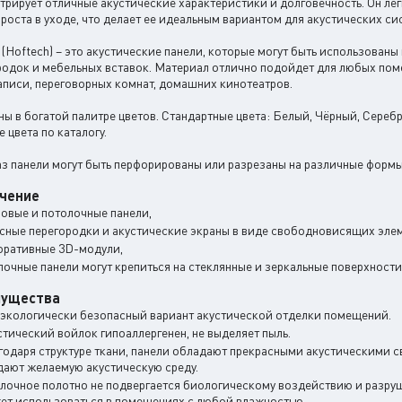
рирует отличные акустические характеристики и долговечность. Он легк
роста в уходе, что делает ее идеальным вариантом для акустических си
(Hoftech) – это акустические панели, которые могут быть использованы не
родок и мебельных вставок. Материал отлично подойдет для любых поме
аписи, переговорных комнат, домашних кинотеатров.
ны в богатой палитре цветов. Стандартные цвета: Белый, Чёрный, Сере
е цвета по каталогу.
аз панели могут быть перфорированы или разрезаны на различные форм
чение
новые и потолочные панели,
сные перегородки и акустические экраны в виде свободновисящих элем
оративные 3D-модули,
лочные панели могут крепиться на стеклянные и зеркальные поверхности
мущества
 экологически безопасный вариант акустической отделки помещений.
стический войлок гипоаллергенен, не выделяет пыль.
годаря структуре ткани, панели обладают прекрасными акустическими св
дают желаемую акустическую среду.
лочное полотно не подвергается биологическому воздействию и разруше
ет использоваться в помещениях с любой влажностью.