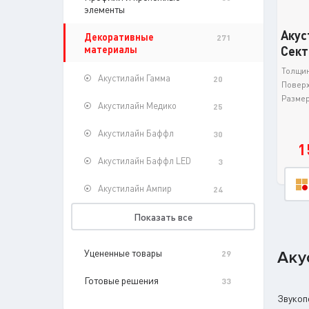
элементы
Акус
Декоративные
271
материалы
Сект
Толщин
Акустилайн Гамма
20
Поверх
Размер 
Акустилайн Медико
25
Акустилайн Баффл
30
1
Акустилайн Баффл LED
3
Акустилайн Ампир
24
Показать все
Уцененные товары
Аку
29
Готовые решения
33
Звукоп