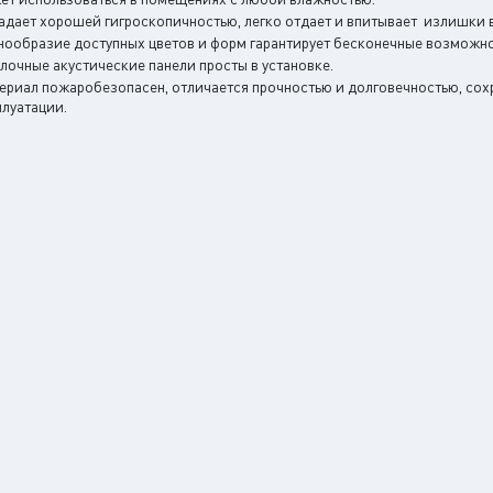
адает хорошей гигроскопичностью, легко отдает и впитывает излишки в
нообразие доступных цветов и форм гарантирует бесконечные возможно
лочные акустические панели просты в установке.
ериал пожаробезопасен, отличается прочностью и долговечностью, сохр
плуатации.