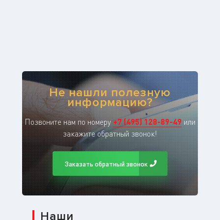
Не нашли полезную
информацию?
Позвоните нам по номеру
+
7
(
495
)
128-89-49
или
закажите обратный звонок!
Заказать обратный звонок
Наши