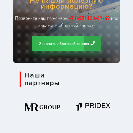
Не нашли полезную
информацию?
Позвоните нам по номеру
+
7
(
495
)
128-89-49
или
закажите обратный звонок!
Заказать обратный звонок
Наши
партнеры