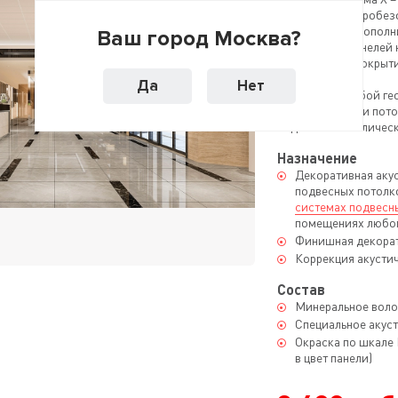
панели из пожаробез
Для придания дополн
Ваш город Москва?
поверхность панелей 
акустическое покрыти
Да
Нет
Благодаря особой ге
профиль скрыт, и пот
видимых металлическ
Назначение
Декоративная акус
подвесных потолк
системах подвесны
помещениях любог
Финишная декорат
Коррекция акусти
Состав
Минеральное воло
Специальное акус
Окраска по шкале
в цвет панели)