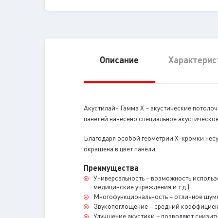
Описание
Характерис
Акустилайн Гамма X – акустические потоло
панелей нанесено специальное акустическое
Благодаря особой геометрии Х-кромки несу
окрашена в цвет панели.
Преимущества
Универсальность – возможность использ
медицинские учреждения и т.д.)
Многофункциональность – отличное шумо
Звукопоглощение – средний коэффициент
Улучшение акустики – позволяют снизить