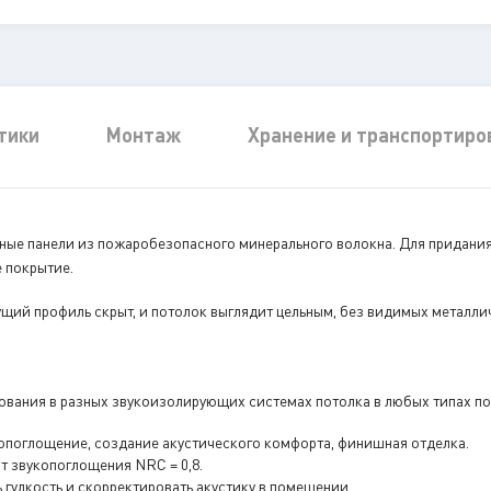
тики
Монтаж
Хранение и транспортиро
чные панели из пожаробезопасного минерального волокна. Для придани
 покрытие.
щий профиль скрыт, и потолок выглядит цельным, без видимых металли
ования в разных звукоизолирующих системах потолка в любых типах по
поглощение, создание акустического комфорта, финишная отделка.
 звукопоглощения NRC = 0,8.
 гулкость и скорректировать акустику в помещении.