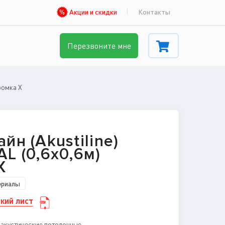
Акции и скидки
Контакты
Перезвоните мне
кромка X
йн (Akustiline)
L (0,6x0,6м)
X
ериалы
кий лист
 акустические потолочные