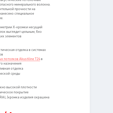
опасного минерального волокна.
ительной прочности на
нанесено специальное
е.
ометрии Х-кромки несущий
олок выглядит цельным, без
их элементов
тическая отделка в системах
ов
х потолков Akustiline Т24
в
о назначения
ивная отделка
ческой среды
кно высокой плотности
тическое покрытие
 RAL (кромка изделия окрашена