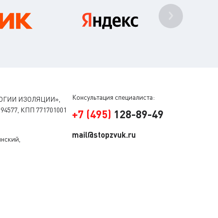
Консультация специалиста:
ОГИИ ИЗОЛЯЦИИ»,
94577, КПП 771701001
+
7
(
495
)
128-89-49
mail@stopzvuk.ru
инский,