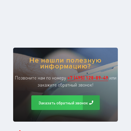
Не нашли полезную
информацию?
Позвоните нам по номеру
+
7
(
495
)
128-89-49
или
закажите обратный звонок!
Заказать обратный звонок