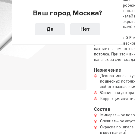
панели из пожаробез
Для придания дополн
Ваш город Москва?
поверхность панелей 
акустическое покрыти
создание идеальной 
Да
Нет
Панели с кромкой Е 
утопленной подвесной
находится немного г
потолка. При этом вн
панелях за счет созд
Назначение
Декоративная акус
подвесных потолк
любого назначени
Финишная декорат
Коррекция акусти
Состав
Минеральное воло
Специальное акус
Окраска по шкале
в цвет панели)