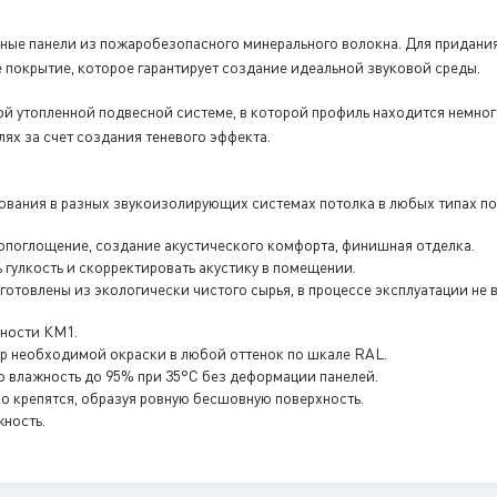
чные панели из пожаробезопасного минерального волокна. Для придани
 покрытие, которое гарантирует создание идеальной звуковой среды.
ой утопленной подвесной системе, в которой профиль находится немног
лях за счет создания теневого эффекта.
ования в разных звукоизолирующих системах потолка в любых типах по
поглощение, создание акустического комфорта, финишная отделка.
 гулкость и скорректировать акустику в помещении.
готовлены из экологически чистого сырья, в процессе эксплуатации не
сности КМ1.
р необходимой окраски в любой оттенок по шкале RAL.
 влажность до 95% при 35°С без деформации панелей.
о крепятся, образуя ровную бесшовную поверхность.
жность.