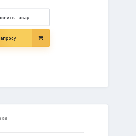
авнить товар
запросу
вка