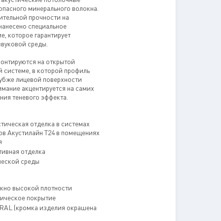
опасного минерального волокна.
ительной прочности на
нанесено специальное
е, которое гарантирует
звуковой среды.
монтируются на открытой
 системе, в которой профиль
лубже лицевой поверхности
имание акцентируется на самих
ания теневого эффекта.
тическая отделка в системах
ов Акустилайн Т24 в помещениях
я
ивная отделка
ческой среды
кно высокой плотности
тическое покрытие
 RAL (кромка изделия окрашена