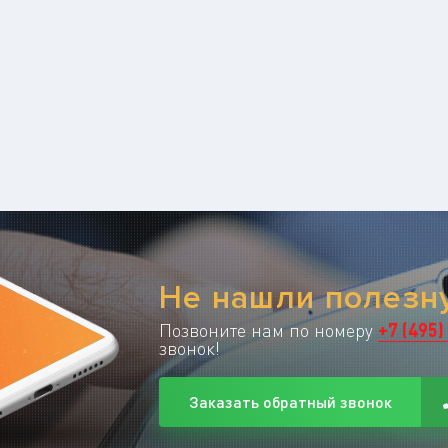
Не нашли полез
Позвоните нам по номеру
+
7
(
495
)
звонок!
Заказать обратный звонок