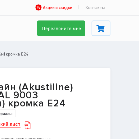
Акции и скидки
Контакты
Перезвоните мне
,6м) кромка E24
йн (Akustiline)
AL 9003
м) кромка E24
ериалы
кий лист
 акустические потолочные