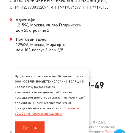
ООО «СОВРЕМЕННЫЕ ТЕХНОЛОГИИ ИЗОЛЯЦИИ»,
ОГРН 1207700332894, ИНН 9717094577, КПП 771701001
Адрес офиса:
121596, Москва, ул. пер.Гагаринский,
дом 23 строение 2
Почтовый адрес:
129626, Москва, Мира пр-кт,
дом 102, корпус 1, пом.6/8
Консультация специалиста:
Продолжая использовать сайт, Вы даете согласие
+
7
(
495
)
128-89-49
ООО «СОВРЕМЕННЫЕ ТЕХНОЛОГИИ ИЗОЛЯЦИИ»
на обработку файлов cookies
и пользовательских данных, собираемых
mail@stopzvuk.ru
посредством агрегаторов статистики посетителей
веб-сайтов, в целях ведения статистики
посещений сайта в соответствии с
Политикой
обработки персональных данных
© 2005—2026 Все права защищены. 2010 - 2026.
Продолжая пользование сайтом, я выражаю согласие на
Принять
обработку моих персональных данных в соответствии с
Политикой