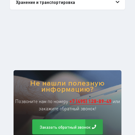
Хранение и транспортировка
Не нашли полезную
информацию?
Позвоните нам по номеру
+
7
(
495
)
128-89-49
или
закажите обратный звонок!
Заказать обратный звонок