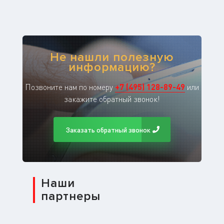
Не нашли полезную
информацию?
Позвоните нам по номеру
+
7
(
495
)
128-89-49
или
закажите обратный звонок!
Заказать обратный звонок
Наши
партнеры