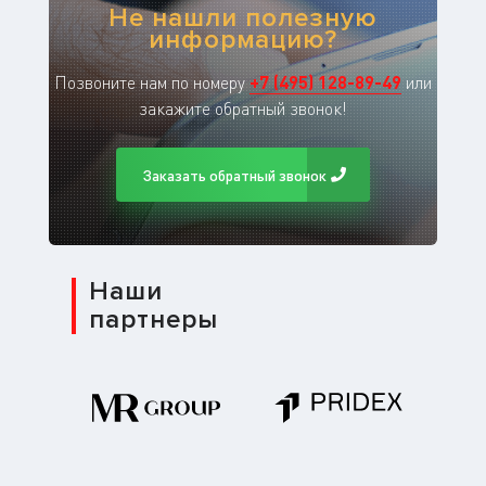
Не нашли полезную
информацию?
Позвоните нам по номеру
+
7
(
495
)
128-89-49
или
закажите обратный звонок!
Заказать обратный звонок
Наши
партнеры