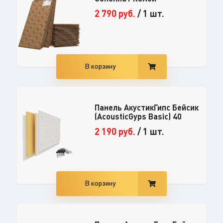
2 790
руб.
/
1 шт.
В корзину
Панель АкустикГипс Бейсик
(AcousticGyps Basic) 40
2 190
руб.
/
1 шт.
В корзину