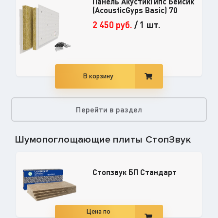
Панель АкустикГипс Бейсик
(AcousticGyps Basic) 70
2 450
руб.
/
1 шт.
В корзину
Перейти в раздел
Шумопоглощающие плиты СтопЗвук
Стопзвук БП Стандарт
Цена по