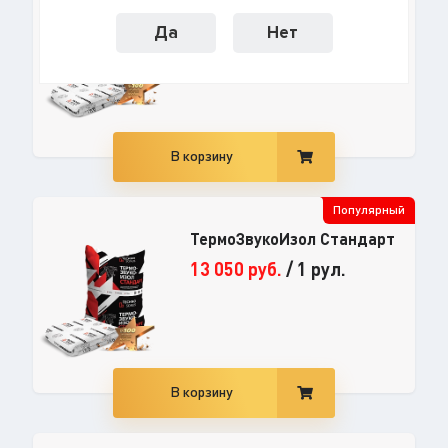
ТермоЗвукоИзол Стандарт S
9 590
руб.
/
1 рул.
Да
Нет
В корзину
Популярный
ТермоЗвукоИзол Стандарт
13 050
руб.
/
1 рул.
В корзину