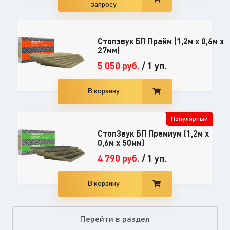
запросу
Стопзвук БП Прайм (1,2м х 0,6м х
27мм)
5 050
руб.
/
1 уп.
В корзину
Популярный
СтопЗвук БП Премиум (1,2м х
0,6м х 50мм)
4 790
руб.
/
1 уп.
В корзину
Перейти в раздел