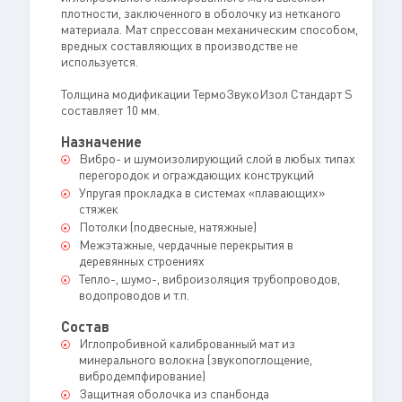
плотности, заключенного в оболочку из нетканого
материала. Мат спрессован механическим способом,
вредных составляющих в производстве не
используется.
Толщина модификации ТермоЗвукоИзол Стандарт S
составляет 10 мм.
Назначение
Вибро- и шумоизолирующий слой в любых типах
перегородок и ограждающих конструкций
Упругая прокладка в системах «плавающих»
стяжек
Потолки (подвесные, натяжные)
Межэтажные, чердачные перекрытия в
деревянных строениях
Тепло-, шумо-, виброизоляция трубопроводов,
водопроводов и т.п.
Состав
Иглопробивной калиброванный мат из
минерального волокна (звукопоглощение,
вибродемпфирование)
Защитная оболочка из спанбонда