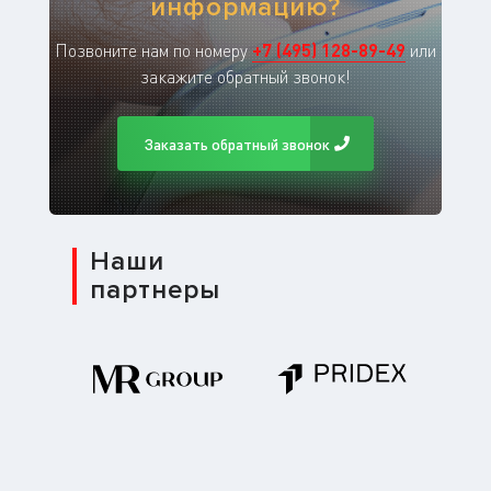
информацию?
Позвоните нам по номеру
+
7
(
495
)
128-89-49
или
закажите обратный звонок!
Заказать обратный звонок
Наши
партнеры