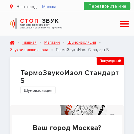
Перезвоните мне
Ваш город:
Москва
СТОП
ЗВУК
Онлайн-гипермаркет
звукоизоляционных материалов
Главная
Магазин
Шумоизоляция
Звукоизоляция пола
ТермоЗвукоИзол Стандарт S
Популярный
ТермоЗвукоИзол Стандарт
S
Шумоизоляция
Ваш город Москва?