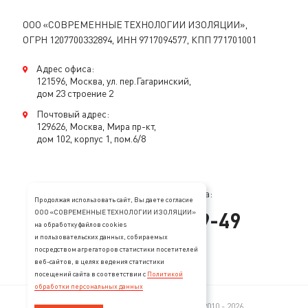
ООО «СОВРЕМЕННЫЕ ТЕХНОЛОГИИ ИЗОЛЯЦИИ»,
ОГРН 1207700332894, ИНН 9717094577, КПП 771701001
Адрес офиса:
121596, Москва, ул. пер.Гагаринский,
дом 23 строение 2
Почтовый адрес:
129626, Москва, Мира пр-кт,
дом 102, корпус 1, пом.6/8
Консультация специалиста:
Продолжая использовать сайт, Вы даете согласие
+
7
(
495
)
128-89-49
ООО «СОВРЕМЕННЫЕ ТЕХНОЛОГИИ ИЗОЛЯЦИИ»
на обработку файлов cookies
и пользовательских данных, собираемых
mail@stopzvuk.ru
посредством агрегаторов статистики посетителей
веб-сайтов, в целях ведения статистики
посещений сайта в соответствии с
Политикой
обработки персональных данных
© 2005—2026 Все права защищены. 2010 - 2026.