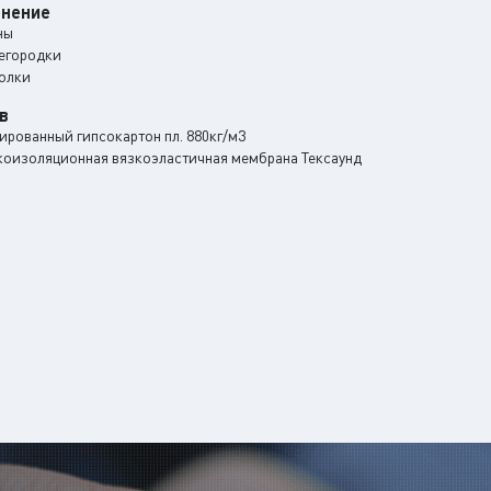
нение
ны
егородки
олки
в
ированный гипсокартон пл. 880кг/м3
коизоляционная вязкоэластичная мембрана Тексаунд