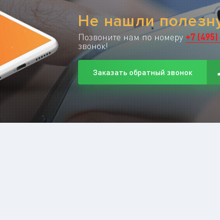
Не нашли полез
Позвоните нам по номеру
+
7
(
495
)
звонок!
Заказать обратный звонок