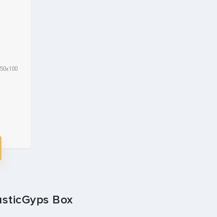
50x100
sticGyps Box