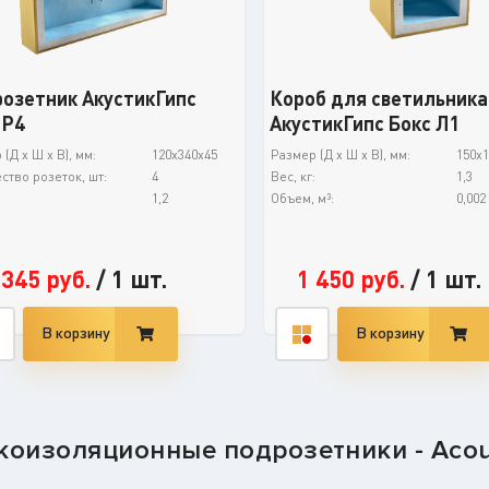
озетник АкустикГипс
Короб для светильника
 Р4
АкустикГипс Бокс Л1
(Д х Ш х В), мм:
120x340x45
Размер (Д х Ш х В), мм:
150x1
ство розеток, шт:
4
Вес, кг:
1,3
:
1,2
Объем, м³:
0,002
 345
руб.
/
1 шт.
1 450
руб.
/
1 шт.
В корзину
В корзину
коизоляционные подрозетники - Acou