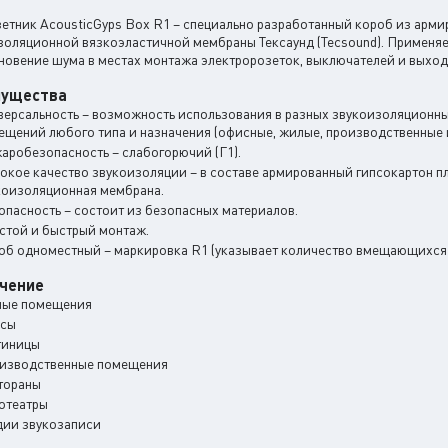
етник AcousticGyps Box R1 – специально разработанный короб из арми
золяционной вязкоэластичной мембраны Тексаунд (Tecsound). Применяе
новение шума в местах монтажа электророзеток, выключателей и выход
мущества
версальность – возможность использования в разных звукоизоляционных
ещений любого типа и назначения (офисные, жилые, производственные и 
аробезопасность – слабогорючий (Г1).
окое качество звукоизоляции – в составе армированный гипсокартон п
коизоляционная мембрана.
опасность – состоит из безопасных материалов.
стой и быстрый монтаж.
об одноместный – маркировка R1 (указывает количество вмещающихся 
чение
ые помещения
сы
тиницы
изводственные помещения
тораны
отеатры
дии звукозаписи