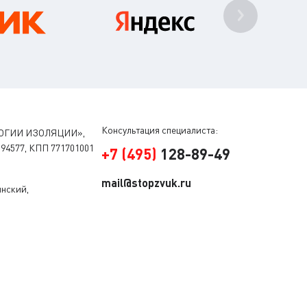
Консультация специалиста:
ОГИИ ИЗОЛЯЦИИ»,
94577, КПП 771701001
+
7
(
495
)
128-89-49
mail@stopzvuk.ru
инский,