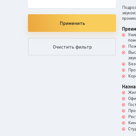
Подроз
звукои
проник
Применить
Преи
Уни
пом
Пож
Очистить фильтр
Выс
зву
Без
Про
Кор
Назна
Жил
Офи
Гос
Про
Рес
Кин
Сту