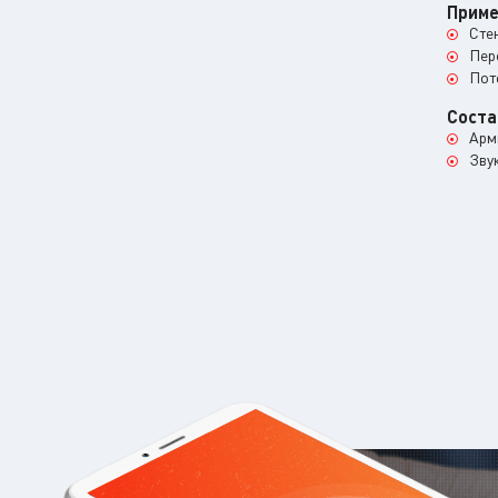
Приме
Сте
Пер
Пот
Соста
Арм
Зву