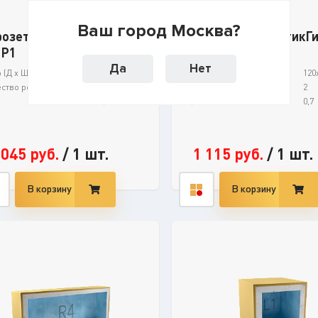
Ваш город Москва?
озетник АкустикГипс
Подрозетник АкустикГ
 Р1
Бокс Р2
Да
Нет
(Д х Ш х В), мм:
120x120x45
Размер (Д х Ш х В), мм:
120
ство розеток, шт:
1
Количество розеток, шт:
2
:
0,5
Вес, кг:
0,7
 045
руб.
/
1 шт.
1 115
руб.
/
1 шт.
В корзину
В корзину