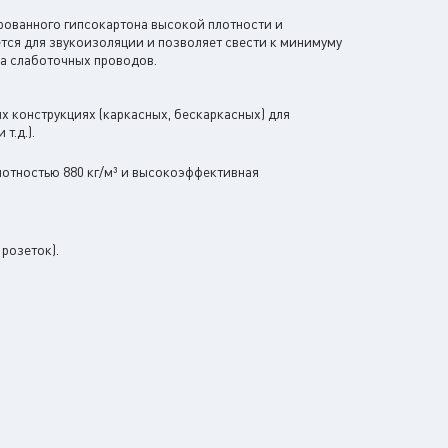
рованного гипсокартона высокой плотности и
тся для звукоизоляции и позволяет свести к минимуму
а слаботочных проводов.
 конструкциях (каркасных, бескаркасных) для
т.д.).
лотностью 880 кг/м³ и высокоэффективная
розеток).