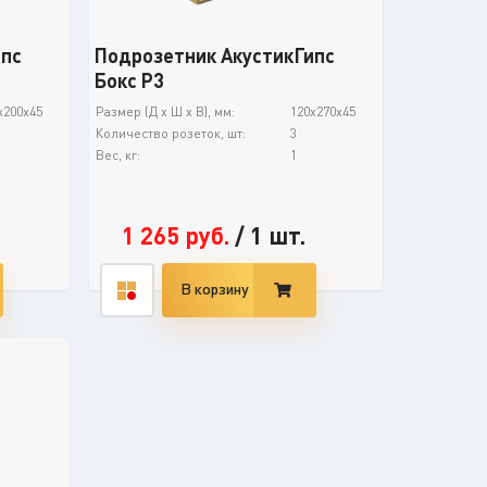
ипс
Подрозетник АкустикГипс
Бокс Р3
x200x45
Размер (Д х Ш х В), мм:
120x270x45
Количество розеток, шт:
3
Вес, кг:
1
1 265
руб.
/
1 шт.
В корзину