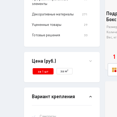
элементы
Подр
Декоративные материалы
271
Бокс
Уцененные товары
29
Размер 
Количе
Готовые решения
33
Вес, кг
1
Цена (руб.)
за м
2
за 1 шт
Вариант крепления
Саморезы