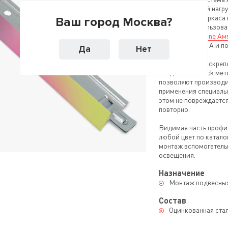
распределенной нагру
для монтажа каркаса 
Ваш город Москва?
потолка с использов
панелей
Akustiline Ам
(прямая кромка А и п
Да
Нет
Направляющие скрепл
соединений Click ме
позволяют производи
применения специальн
этом не повреждается
повторно.
Видимая часть профи
любой цвет по катал
монтаж вспомогатель
освещения.
Назначение
Монтаж подвесных
Состав
Оцинкованная ста