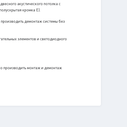
одвесного акустического потолка с
полускрытая кромка Е).
т производить демонтаж системы без
гательных элементов и светодиодного
но производить монтаж и демонтаж