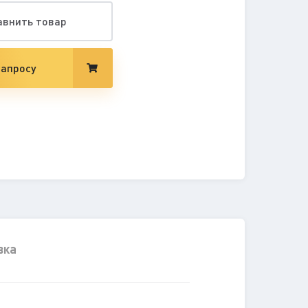
авнить товар
запросу
вка