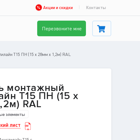
Акции и скидки
Контакты
Перезвоните мне
лайн T15 ПН (15 х 28мм х 1,2м) RAL
ь монтажный
йн T15 ПН (15 х
,2м) RAL
ые элементы
кий лист
Акустилайн T15 с