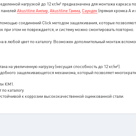
еделенной нагрузкой до 12 кг/м² предназначена для монтажа каркаса п
 панелей
Akustiline Ампир
,
Akustiline Гамма
,
Саундек
(прямая кромка А и 
с помощью соединений Click методом защелкивания, которые позволяю
к при этом не повреждается, и систему можно смонтировать повторно.
а в любой цвет по каталогу. Возможен дополнительный монтаж вспомо
на на увеличенную нагрузку (несущая способность до 12 кг/м²).
 удобного защелкивающегося механизма, который позволяет многократ
ти КМ1.
по каталогу.
 устойчивой к коррозии высококачественной оцинкованной стали.