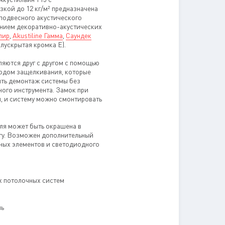
зкой до 12 кг/м² предназначена
подвесного акустического
анием декоративно-акустических
пир
,
Akustiline Гамма
,
Саундек
олускрытая кромка Е).
яются друг с другом с помощью
тодом защелкивания, которые
ть демонтаж системы без
ого инструмента. Замок при
, и систему можно смонтировать
ля может быть окрашена в
огу. Возможен дополнительный
ных элементов и светодиодного
 потолочных систем
ль