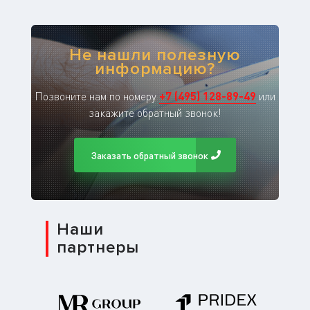
Не нашли полезную
информацию?
Позвоните нам по номеру
+
7
(
495
)
128-89-49
или
закажите обратный звонок!
Заказать обратный звонок
Наши
партнеры