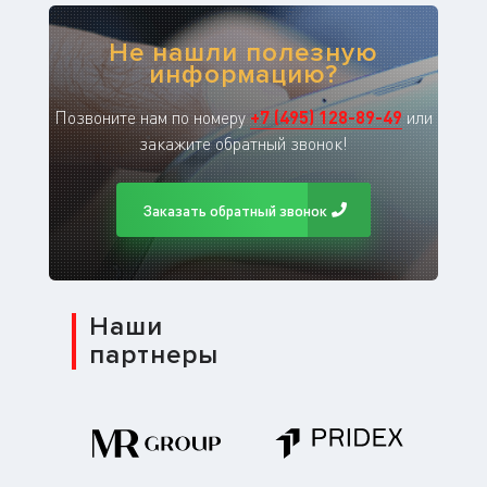
Не нашли полезную
информацию?
Позвоните нам по номеру
+
7
(
495
)
128-89-49
или
закажите обратный звонок!
Заказать обратный звонок
Наши
партнеры