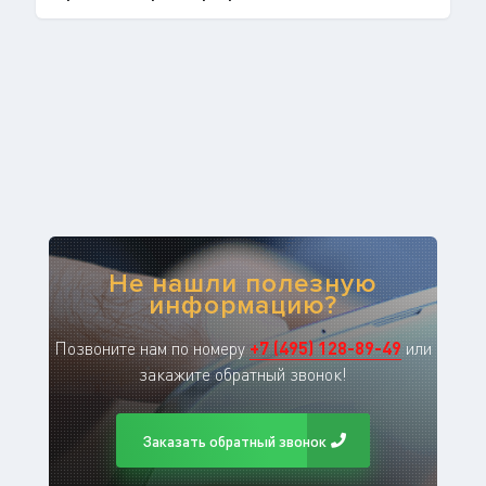
Не нашли полезную
информацию?
Позвоните нам по номеру
+
7
(
495
)
128-89-49
или
закажите обратный звонок!
Заказать обратный звонок