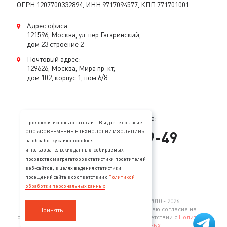
ОГРН 1207700332894, ИНН 9717094577, КПП 771701001
Адрес офиса:
121596, Москва, ул. пер.Гагаринский,
дом 23 строение 2
Почтовый адрес:
129626, Москва, Мира пр-кт,
дом 102, корпус 1, пом.6/8
Консультация специалиста:
Продолжая использовать сайт, Вы даете согласие
+
7
(
495
)
128-89-49
ООО «СОВРЕМЕННЫЕ ТЕХНОЛОГИИ ИЗОЛЯЦИИ»
на обработку файлов cookies
и пользовательских данных, собираемых
mail@stopzvuk.ru
посредством агрегаторов статистики посетителей
веб-сайтов, в целях ведения статистики
посещений сайта в соответствии с
Политикой
обработки персональных данных
© 2005—2026 Все права защищены. 2010 - 2026.
Продолжая пользование сайтом, я выражаю согласие на
Принять
обработку моих персональных данных в соответствии с
Политикой
обработки персональных данных
.