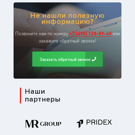
Не нашли полезную
информацию?
Позвоните нам по номеру
+
7
(
495
)
128-89-49
или
закажите обратный звонок!
Заказать обратный звонок
Наши
партнеры