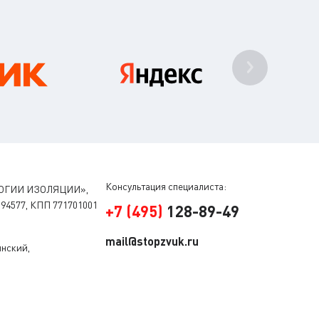
Консультация специалиста:
ОГИИ ИЗОЛЯЦИИ»,
94577, КПП 771701001
+
7
(
495
)
128-89-49
mail@stopzvuk.ru
инский,