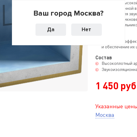
гипсокартона высоко
звукоизоляционной в
Ваш город Москва?
Применяется для звук
минимуму проникнове
точечных светильнико
Да
Нет
Назначение
Увеличение эффек
и обеспечение их 
Состав
Высокоплотный а
Звукоизоляционна
1 450 руб.
Указанные цены
Москва