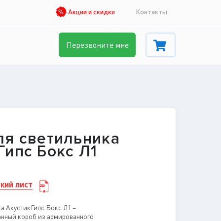
Акции и скидки
Контакты
Перезвоните мне
ля светильника
Гипс Бокс Л1
кий лист
а АкустикГипс Бокс Л1 –
анный короб из армированного