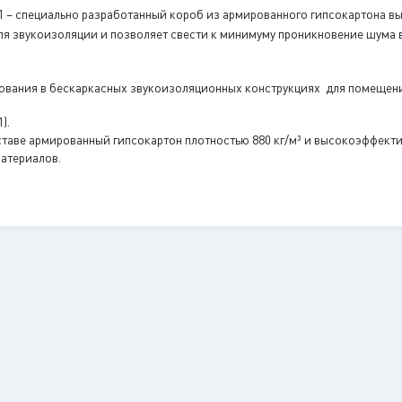
1 – специально разработанный короб из армированного гипсокартона в
я звукоизоляции и позволяет свести к минимуму проникновение шума в
ования в бескаркасных звукоизоляционных конструкциях для помещени
).
ставе армированный гипсокартон плотностью 880 кг/м³ и высокоэффект
материалов.