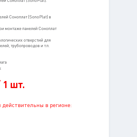
ей Соноплат (SonoPlat).
лей Соноплат (SonoPlat) в
ри монтаже панелей Соноплат
ологических отверстий для
елей, трубопроводов и т.п.
мага
к
 1 шт.
 действительны в регионе: