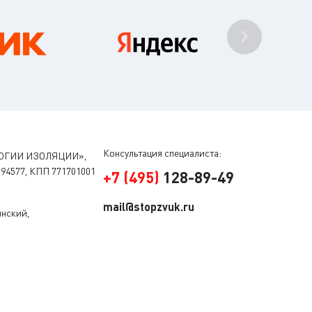
Консультация специалиста:
ОГИИ ИЗОЛЯЦИИ»,
94577, КПП 771701001
+
7
(
495
)
128-89-49
mail@stopzvuk.ru
инский,