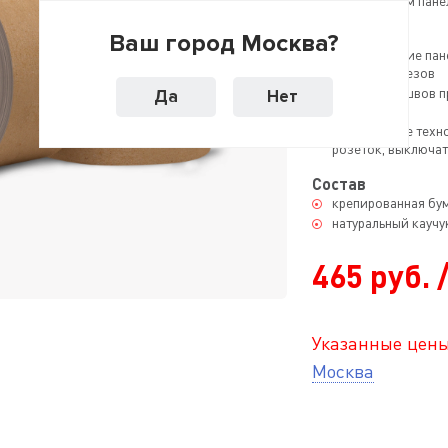
использованием панел
Назначение
Ваш город Москва?
Проклеивание пане
местах разрезов
Проклейка швов п
Да
Нет
(SonoPlat)
Заклеивание техн
розеток, выключат
Состав
крепированная бу
натуральный каучу
465 руб. /
Указанные цены
Москва