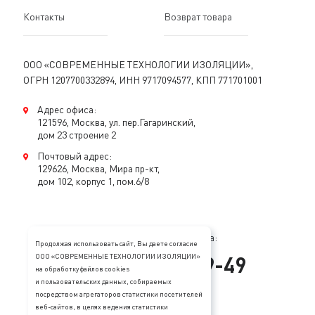
Контакты
Возврат товара
ООО «СОВРЕМЕННЫЕ ТЕХНОЛОГИИ ИЗОЛЯЦИИ»,
ОГРН 1207700332894, ИНН 9717094577, КПП 771701001
Адрес офиса:
121596, Москва, ул. пер.Гагаринский,
дом 23 строение 2
Почтовый адрес:
129626, Москва, Мира пр-кт,
дом 102, корпус 1, пом.6/8
Консультация специалиста:
Продолжая использовать сайт, Вы даете согласие
+
7
(
495
)
128-89-49
ООО «СОВРЕМЕННЫЕ ТЕХНОЛОГИИ ИЗОЛЯЦИИ»
на обработку файлов cookies
и пользовательских данных, собираемых
mail@stopzvuk.ru
посредством агрегаторов статистики посетителей
веб-сайтов, в целях ведения статистики