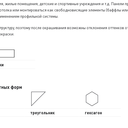
ия, жилые помещения, детские и спортивные учреждения и т.д. Панели 
отолка или монтироваться как свободновисящие элементы (баффлы или 
рименением профильной системы.
труктуру, поэтому после окрашивания возможны отклонения оттенков о
окраски.
ки
тных форм
треугольник
гексагон