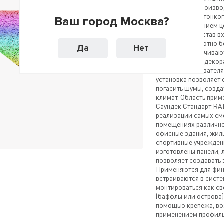
российского произво
прессованного тонко
Ваш город Москва?
1 мм с применением ц
вещества. В состав в
которые абсолютно 
Да
Нет
среды и обеспечивают
материала. Эти деко
высокими показателя
установка позволяет 
погасить шумы, созд
климат. Область прим
Саундек Стандарт RA
реализации самых см
помещениях различног
офисные здания, жил
спортивные учреждени
изготовлены панели, 
позволяет создавать
Применяются для фин
встраиваются в систе
монтироваться как с
(баффлы или острова)
помощью крепежа, во
применением профиль