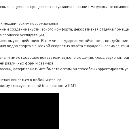
сные вещества в процессе эксплуатации, не пылит. Натуральные компоне
ь к механическим повреждениям;
ие и создание акустического комфорта, декоративная отделка помеще
в процессе эксплуатации;
ическому воздействию. В том числе ударная устойчивость, воздействие
 для видов спорта с высокой скоростью полёта снарядов (например, ганд
панели имеют хорошие показатели звукопоглощения, класс звукопоглощ
ей различных форм и размера;
лесень, материал не гниет. Вместе с этим он способен корректировать 
нелям вписаться в любой интерьер;
зкому классу пожарной безопасности КМ1.