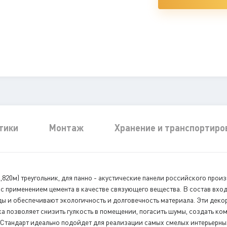
тики
Монтаж
Хранение и транспортиро
x 0,820м) треугольник, для панно - акустические панели российского про
с применением цемента в качестве связующего вещества. В состав вхо
ы и обеспечивают экологичность и долговечность материала. Эти дек
а позволяет снизить гулкость в помещении, погасить шумы, создать ко
 Стандарт идеально подойдет для реализации самых смелых интерьерн