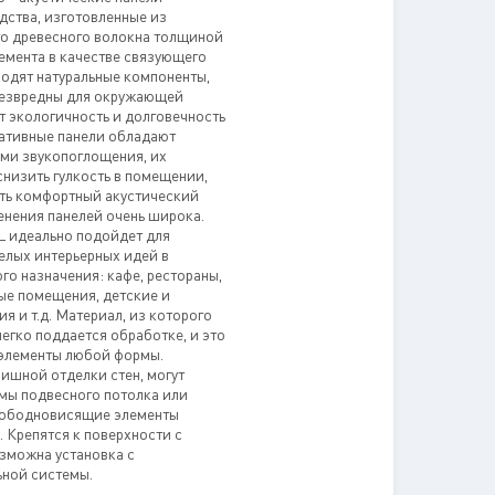
дства, изготовленные из
го древесного волокна толщиной
емента в качестве связующего
ходят натуральные компоненты,
безвредны для окружающей
 экологичность и долговечность
ративные панели обладают
ми звукопоглощения, их
снизить гулкость в помещении,
ать комфортный акустический
енения панелей очень широка.
L идеально подойдет для
елых интерьерных идей в
о назначения: кафе, рестораны,
ые помещения, детские и
я и т.д. Материал, из которого
легко поддается обработке, и это
 элементы любой формы.
ишной отделки стен, могут
мы подвесного потолка или
вободновисящие элементы
. Крепятся к поверхности с
зможна установка с
ной системы.