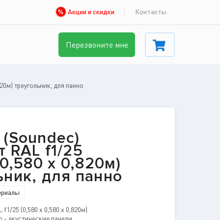
Акции и скидки
Контакты
Перезвоните мне
820м) треугольник, для панно
 (Soundec)
 RAL f1/25
 0,580 x 0,820м)
ьник, для панно
ериалы
1/25 (0,580 x 0,580 x 0,820м)
о - акустические панели