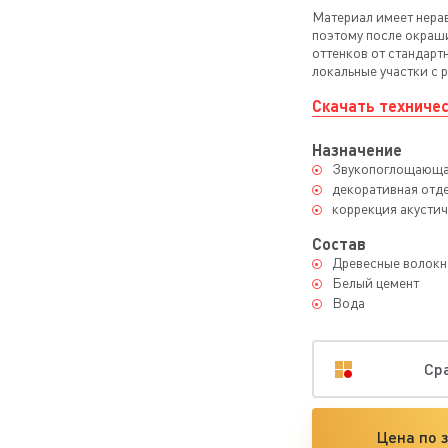
Материал имеет нерав
поэтому после окраш
оттенков от стандарт
локальные участки с 
Скачать техничес
Назначение
Звукопоглощающая
декоративная отд
коррекция акусти
Состав
Древесные волокн
Белый цемент
Вода
Ср
Цена по 