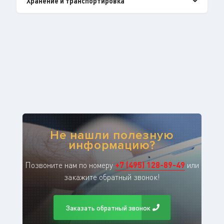
Хранение и транспортировка
Не нашли полезную
информацию?
Позвоните нам по номеру
+
7
(
495
)
128-89-49
или
закажите обратный звонок!
Заказать обратный звонок