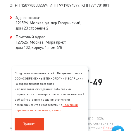
ОГРН 1207700332894, ИНН 9717094577, КПП 771701001
Адрес офиса:
121596, Москва, ул. пер.Гагаринский,
дом 23 строение 2
Почтовый адрес:
129626, Москва, Мира пр-кт,
дом 102, корпус 1, пом.6/8
Консультация специалиста:
Продолжая использовать сайт, Вы даете согласие
+
7
(
495
)
128-89-49
ООО «СОВРЕМЕННЫЕ ТЕХНОЛОГИИ ИЗОЛЯЦИИ»
на обработку файлов cookies
и пользовательских данных, собираемых
mail@stopzvuk.ru
посредством агрегаторов статистики посетителей
веб-сайтов, в целях ведения статистики
посещений сайта в соответствии с
Политикой
обработки персональных данных
© 2005—2026 Все права защищены. 2010 - 2026.
Продолжая пользование сайтом, я выражаю согласие на
Принять
обработку моих персональных данных в соответствии с
Политикой