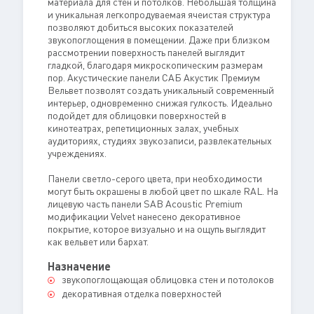
материала для стен и потолков. Небольшая толщина
и уникальная легкопродуваемая ячеистая структура
позволяют добиться высоких показателей
звукопоглощения в помещении. Даже при близком
рассмотрении поверхность панелей выглядит
гладкой, благодаря микроскопическим размерам
пор. Акустические панели САБ Акустик Премиум
Вельвет позволят создать уникальный современный
интерьер, одновременно снижая гулкость. Идеально
подойдет для облицовки поверхностей в
кинотеатрах, репетиционных залах, учебных
аудиториях, студиях звукозаписи, развлекательных
учреждениях.
Панели светло-серого цвета, при необходимости
могут быть окрашены в любой цвет по шкале RAL. На
лицевую часть панели SAB Acoustic Premium
модификации Velvet нанесено декоративное
покрытие, которое визуально и на ощупь выглядит
как вельвет или бархат.
Назначение
звукопоглощающая облицовка стен и потолоков
декоративная отделка поверхностей