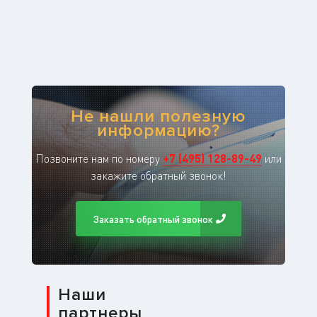
Не нашли полезную
информацию?
Позвоните нам по номеру
+
7
(
495
)
128-89-49
или
закажите обратный звонок!
Заказать обратный звонок
Наши
партнеры