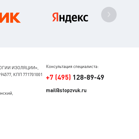
Консультация специалиста:
ОГИИ ИЗОЛЯЦИИ»,
94577, КПП 771701001
+
7
(
495
)
128-89-49
mail@stopzvuk.ru
инский,