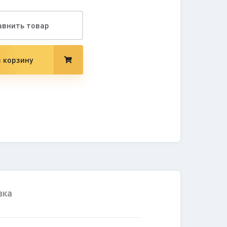
авнить товар
 корзину
вка