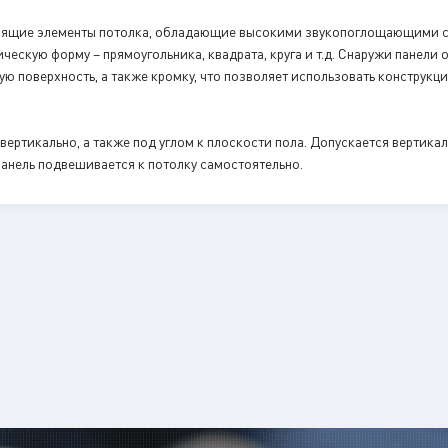
исящие элементы потолка, обладающие высокими звукопоглощающими с
ческую форму – прямоугольника, квадрата, круга и т.д. Снаружи пане
 поверхность, а также кромку, что позволяет использовать конструкц
ертикально, а также под углом к плоскости пола. Допускается вертика
анель подвешивается к потолку самостоятельно.