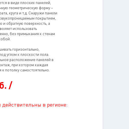
тся в виде плоских панелей,
чную геометрическую форму –
ата, круга и т.д. Снаружи панели
 звукопроницаемым покрытием,
 и обратную поверхность, а
зволяет использовать
енно, без примыкания к стенам
собой.
ивать горизонтально,
под углом к плоскости пола.
льное расположение панелей в
онтаж, при котором каждая
 к потолку самостоятельно.
б. /
 действительны в регионе: