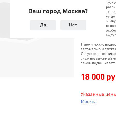
свойствами. Выпускае
которые имеют разли
Ваш город Москва?
прямоугольника, квадр
облицованы прочным
закрывающим лицевую
Да
Нет
также кромку, что по
конструкции обособл
или стыковки между 
Панели можно подвеш
вертикально, а также 
Допускается вертика
ряд и независимый м
панель подвешивается
18 000 ру
Указанные цены
Москва