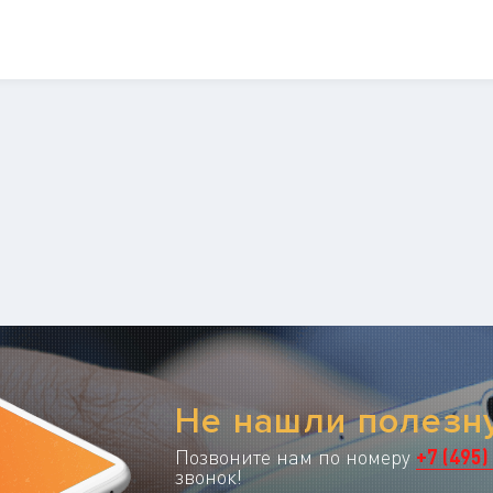
Не нашли полез
Позвоните нам по номеру
+
7
(
495
)
звонок!