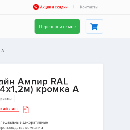
Акции и скидки
Контакты
Перезвоните мне
а А
айн Ампир RAL
,4x1,2м) кромка А
ериалы
кий лист
специальные декоративные
 производства компании