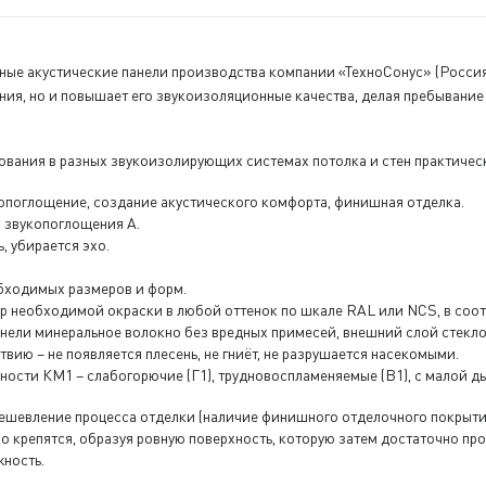
ные акустические панели производства компании «ТехноСонус» (Росси
ния, но и повышает его звукоизоляционные качества, делая пребывание
ования в разных звукоизолирующих системах потолка и стен практическ
поглощение, создание акустического комфорта, финишная отделка.
с звукопоглощения А.
, убирается эхо.
бходимых размеров и форм.
р необходимой окраски в любой оттенок по шкале RAL или NCS, в соо
анели минеральное волокно без вредных примесей, внешний слой стекл
вию – не появляется плесень, не гниёт, не разрушается насекомыми.
ности КМ1 – слабогорючие (Г1), трудновоспламеняемые (В1), с малой 
ешевление процесса отделки (наличие финишного отделочного покрытия
о крепятся, образуя ровную поверхность, которую затем достаточно про
жность.