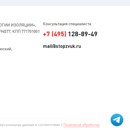
Консультация специалиста:
ОГИИ ИЗОЛЯЦИИ»,
94577, КПП 771701001
+
7
(
495
)
128-89-49
mail@stopzvuk.ru
инский,
ерсональных данных в соответствии с
Политикой обработки