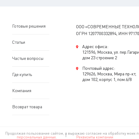
Готовые решения
ООО «СОВРЕМЕННЫЕ ТЕХНОЛ
ОГРН 1207700332894, ИНН 97170
Статьи
Адрес офиса:
121596, Москва, ул. пер.Гагар
дом 23 строение 2
Частые вопросы
Почтовый адрес:
129626, Москва, Мира пр-кт,
Где купить
дом 102, корпус 1, пом.6/8
Компания
Возврат товара
Продолжая пользование сайтом, я выражаю согласие на обработку моих п
персональных данных
.
Реквизиты компании