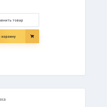
авнить товар
 корзину
вка