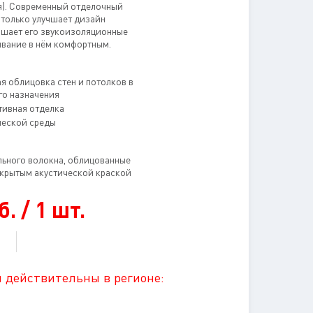
я). Современный отделочный
 только улучшает дизайн
ышает его звукоизоляционные
ывание в нём комфортным.
 облицовка стен и потолков в
о назначения
ивная отделка
ческой среды
льного волокна, облицованные
окрытым акустической краской
. / 1 шт.
 действительны в регионе: