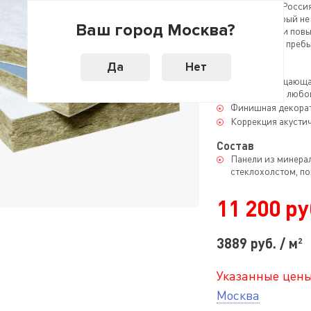
«ТехноСонус» (Росси
материал, который не
Ваш город Москва?
помещения, но и пов
качества, делая преб
Да
Нет
Назначение
Звукопоглощающая
помещениях любог
Финишная декорат
Коррекция акусти
Состав
Панели из минера
стеклохолстом, п
11 200 руб
3889 руб. / м
2
Указанные цены
Москва