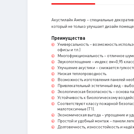
Акустилайн Ампир – специальные декоратив
который не только улучшает дизайн помеще
Преимущества
Универсальность – возможность использ
офисы и т.п.)
Многофункциональность – отличное шумо
Звукопоглощение – индекс αѡ=0,95 клас
Улучшение акустики – снижается гулкость
Низкая теплопроводность.
Возможность изготовления панелей нео
Привлекательный эстетичный вид – выбо
Экологическая безопасность – основа п
Устойчивость к биологическому воздейст
Соответствуют классу пожарной безопас
малотоксичные (Т1).
Экономическая выгода – упрощение и уд
Простой и удобный монтаж – панели легк
Долговечность, износостойкость и надё