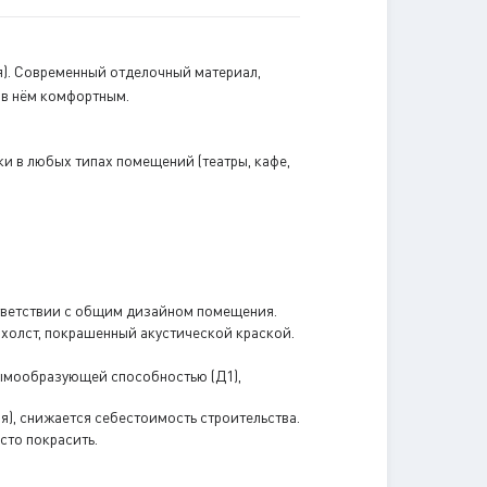
я). Современный отделочный материал,
 в нём комфортным.
и в любых типах помещений (театры, кафе,
тветствии с общим дизайном помещения.
охолст, покрашенный акустической краской.
дымообразующей способностью (Д1),
), снижается себестоимость строительства.
сто покрасить.