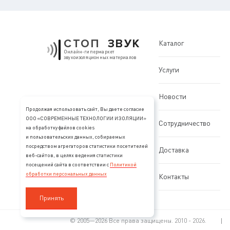
СТОП
ЗВУК
Каталог
Онлайн-гипермаркет
звукоизоляционных материалов
Услуги
Новости
Продолжая использовать сайт, Вы даете согласие
ООО «СОВРЕМЕННЫЕ ТЕХНОЛОГИИ ИЗОЛЯЦИИ»
Сотрудничество
на обработку файлов cookies
и пользовательских данных, собираемых
посредством агрегаторов статистики посетителей
Доставка
веб-сайтов, в целях ведения статистики
посещений сайта в соответствии с
Политикой
обработки персональных данных
Контакты
Принять
© 2005—2026 Все права защищены. 2010 - 2026.