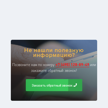
Не нашли полезную
информацию?
Позвоните нам по номеру
+
7
(
495
)
128-89-49
или
закажите обратный звонок!
Заказать обратный звонок