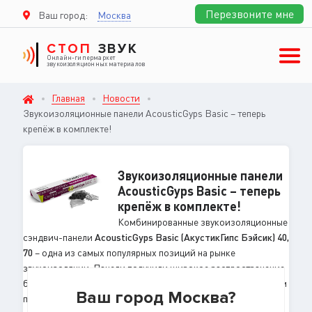
Перезвоните мне
Ваш город:
Москва
СТОП
ЗВУК
Онлайн-гипермаркет
звукоизоляционных материалов
Главная
Новости
Звукоизоляционные панели AcousticGyps Basic – теперь
крепёж в комплекте!
Звукоизоляционные панели
AcousticGyps Basic – теперь
крепёж в комплекте!
Комбинированные звукоизоляционные
сэндвич-панели
AcousticGyps Basic (АкустикГипс Бэйсик) 40,
70
– одна из самых популярных позиций на рынке
звукоизоляции. Панели получили широкое распространение
благодаря простоте монтажа и высоким звукоизоляционным
Ваш город Москва?
показателям.