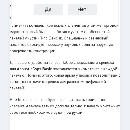
AcousticGyps Basic
практичны в применении, что сокращает
Да
Нет
время на работы по установке. В каждой панели заготовлены
8 крепежных отверстий. При монтаже рекомендуется
применять комплект крепежных элементов этой же торговой
марки, который был разработан с учетом особенностей
панелей АкустикГипс Бейсик. Специальный резиновый
изолятор блокирует передачу звуковых волн на наружную
поверхность конструкции.
Для вашего удобства теперь Набор специального крепежа
для
AcousticGyps Basic
поставляется в комплекте с каждой
панелью. Помимо этого, новая яркая упаковка позволит вам с
легкостью отличить крепеж для разных модификаций
панелей!
Вам больше не потребуется рассчитывать количество
крепежа и заказывать их дополнительно, к началу монтажных
работ все необходимое будет под рукой!