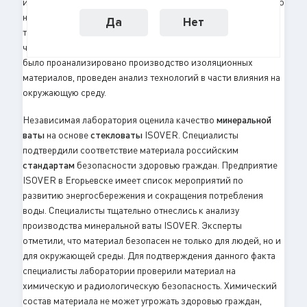
индустрию. Бренд EcoMaterial Absolute присуждается только
на основе долгих исследований. По результатам
Да
Нет
тестирования продукции компании присваиваются баллы,
что увеличивает оценку безопасности. В процессе аудита
было проанализировано производство изоляционных
материалов, проведен анализ технологий в части влияния на
окружающую среду.
Независимая лаборатория оценила качество
минеральной
ваты
на основе
стекловаты
ISOVER. Специалисты
подтвердили соответствие материала российским
стандартам
безопасности здоровью граждан. Предприятие
ISOVER в Егорьевске имеет список мероприятий по
развитию энергосбережения и сокращения потребления
воды. Специалисты тщательно отнеслись к анализу
производства минеральной ваты ISOVER. Эксперты
отметили, что материал безопасен не только для людей, но и
для окружающей среды. Для подтверждения данного факта
специалисты лаборатории проверили материал на
химическую и радиологическую безопасность. Химический
состав материала не может угрожать здоровью граждан,