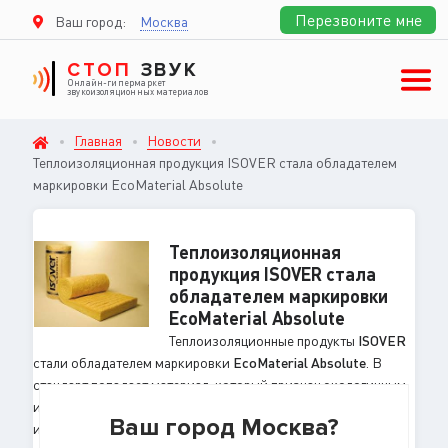
Перезвоните мне
Ваш город:
Москва
СТОП
ЗВУК
Онлайн-гипермаркет
звукоизоляционных материалов
Главная
Новости
Теплоизоляционная продукция ISOVER стала обладателем
маркировки EcoMaterial Absolute
Теплоизоляционная
продукция ISOVER стала
обладателем маркировки
EcoMaterial Absolute
Теплоизоляционные продукты
ISOVER
стали обладателем маркировки
EcoMaterial Absolute
. В
стандарт попадает материал, который признан экологичным
и безопасным для потребителей. Использование продукта
Ваш город Москва?
имеет инновационный характер и развивает строительную