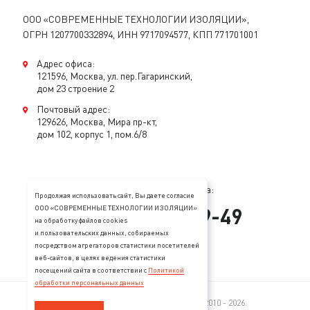
ООО «СОВРЕМЕННЫЕ ТЕХНОЛОГИИ ИЗОЛЯЦИИ»,
ОГРН 1207700332894, ИНН 9717094577, КПП 771701001
Адрес офиса:
121596, Москва, ул. пер.Гагаринский,
дом 23 строение 2
Почтовый адрес:
129626, Москва, Мира пр-кт,
дом 102, корпус 1, пом.6/8
Консультация специалиста:
Продолжая использовать сайт, Вы даете согласие
+
7
(
495
)
128-89-49
ООО «СОВРЕМЕННЫЕ ТЕХНОЛОГИИ ИЗОЛЯЦИИ»
на обработку файлов cookies
и пользовательских данных, собираемых
mail@stopzvuk.ru
посредством агрегаторов статистики посетителей
веб-сайтов, в целях ведения статистики
посещений сайта в соответствии с
Политикой
обработки персональных данных
© 2005—2026 Все права защищены. 2010 - 2026.