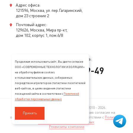
Адрес офиса:
121596, Москва, ул. пер.Гагаринский,
дом 23 строение 2
Почтовый адрес:
129626, Москва, Мира пр-кт,
дом 102, корпус 1, пом.6/8
Консультация специалиста:
Продолжая использовать сайт, Вы даете согласие
+
7
(
495
)
128-89-49
ООО «СОВРЕМЕННЫЕ ТЕХНОЛОГИИ ИЗОЛЯЦИИ»
на обработку файлов cookies
и пользовательских данных, собираемых
mail@stopzvuk.ru
посредством агрегаторов статистики посетителей
веб-сайтов, в целях ведения статистики
посещений сайта в соответствии с
Политикой
обработки персональных данных
© 2005—2026 Все права защищены. 2010 - 2026.
Продолжая пользование сайтом, я выражаю согласие на
Принять
обработку моих персональных данных в соответствии с
Политикой
обработки персональных данных
.
Реквизиты компании