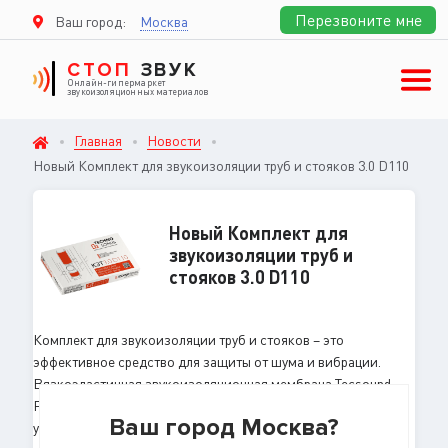
Перезвоните мне
Ваш город:
Москва
СТОП
ЗВУК
Онлайн-гипермаркет
звукоизоляционных материалов
Главная
Новости
Новый Комплект для звукоизоляции труб и стояков 3.0 D110
Новый Комплект для
звукоизоляции труб и
стояков 3.0 D110
Комплект для звукоизоляции труб и стояков – это
эффективное средство для защиты от шума и вибрации.
Вязкоэластичная звукоизоляционная мембрана Tecsound
FT55, которая входят в состав, обеспечивает максимальное
Ваш город Москва?
устранение вибраций и снижение низкочастотного шума,