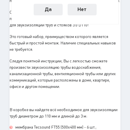
поэтому набор пользуется популярностью среди покупателей.
Да
Нет
Спешим сообщить, что теперь в нашем каталоге
представлена новая, более компактная, версия Комплекта
для звукоизоляции труб и стояков 3.0 D110!
Это готовый набор, преимуществом которого является
быстрый и простой монтаж. Наличие специальных навыков
не требуется.
Следуя понятной инструкции, Вы с легкостью сможете
произвести звукоизоляцию трубы водоснабжения,
канализационной трубы, вентиляционной трубы или других
коммуникаций, которые расположены в доме, квартире,
офисе и другом помещении.
В коробке вы найдете всё необходимое для звукоизоляции
труб диаметром до 110 мм и длиной до 3 м:
мембрана Tecsound FT55 (500х400 мм) - 6 шт.;