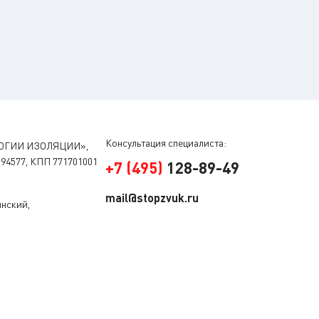
Консультация специалиста:
ОГИИ ИЗОЛЯЦИИ»,
94577, КПП 771701001
+
7
(
495
)
128-89-49
mail@stopzvuk.ru
инский,