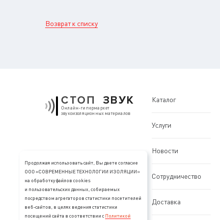
Возврат к списку
СТОП
ЗВУК
Каталог
Онлайн-гипермаркет
звукоизоляционных материалов
Услуги
Новости
Продолжая использовать сайт, Вы даете согласие
ООО «СОВРЕМЕННЫЕ ТЕХНОЛОГИИ ИЗОЛЯЦИИ»
Сотрудничество
на обработку файлов cookies
и пользовательских данных, собираемых
посредством агрегаторов статистики посетителей
Доставка
веб-сайтов, в целях ведения статистики
посещений сайта в соответствии с
Политикой