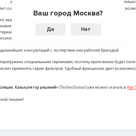
звукоизоляции за считанные минуты. Калькулятор самостоятельно
олит скачать техническую документацию и предоставит следующие возм
Ваш город Москва?
о звукоизоляции потолка, перегородок, пола и стен;
ловия;
Да
Нет
териалов;
вукоизоляции;
 дальнейших консультаций с экспертами или рабочей бригадой.
ерегружена специальными терминами, поэтому приложение будет понятн
 может применять серию фильтров. Удобный функционал дает возможнос
оляция. Калькулятор решений»
(TechnoSonus) уже можно скачать в
App 
тной тишине!