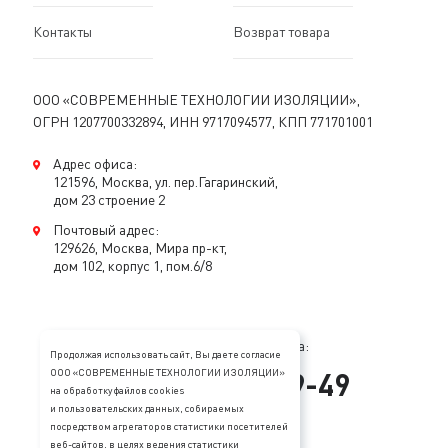
Контакты
Возврат товара
ООО «СОВРЕМЕННЫЕ ТЕХНОЛОГИИ ИЗОЛЯЦИИ»,
ОГРН 1207700332894, ИНН 9717094577, КПП 771701001
Адрес офиса:
121596, Москва, ул. пер.Гагаринский,
дом 23 строение 2
Почтовый адрес:
129626, Москва, Мира пр-кт,
дом 102, корпус 1, пом.6/8
Консультация специалиста:
Продолжая использовать сайт, Вы даете согласие
+
7
(
495
)
128-89-49
ООО «СОВРЕМЕННЫЕ ТЕХНОЛОГИИ ИЗОЛЯЦИИ»
на обработку файлов cookies
и пользовательских данных, собираемых
mail@stopzvuk.ru
посредством агрегаторов статистики посетителей
веб-сайтов, в целях ведения статистики