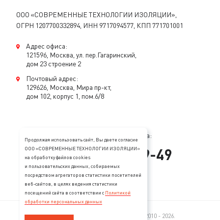
ООО «СОВРЕМЕННЫЕ ТЕХНОЛОГИИ ИЗОЛЯЦИИ»,
ОГРН 1207700332894, ИНН 9717094577, КПП 771701001
Адрес офиса:
121596, Москва, ул. пер.Гагаринский,
дом 23 строение 2
Почтовый адрес:
129626, Москва, Мира пр-кт,
дом 102, корпус 1, пом.6/8
Консультация специалиста:
Продолжая использовать сайт, Вы даете согласие
+
7
(
495
)
128-89-49
ООО «СОВРЕМЕННЫЕ ТЕХНОЛОГИИ ИЗОЛЯЦИИ»
на обработку файлов cookies
и пользовательских данных, собираемых
mail@stopzvuk.ru
посредством агрегаторов статистики посетителей
веб-сайтов, в целях ведения статистики
посещений сайта в соответствии с
Политикой
обработки персональных данных
© 2005—2026 Все права защищены. 2010 - 2026.