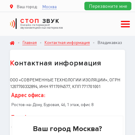
Перезвоните мне
Ваш город:
Москва
СТОП
ЗВУК
Онлайн-гипермаркет
звукоизоляционных материалов
Главная
Контактная информация
Владикавказ
К
онтактная информация
ООО «СОВРЕМЕННЫЕ ТЕХНОЛОГИИ ИЗОЛЯЦИИ», ОГРН
1207700332894, ИНН 9717094577, КПП 771701001
Адрес офиса:
Ростов-на-Дону, Буровая, 46, 1 этаж, офис 8
Телефон:
+7 (863)
333-57-12
Ваш город Москва?