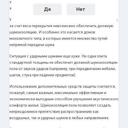
этот параметр подходит стандартная сплошная
железобетонная плита, толщина которой составляет 140мм.
Да
Нет
Увы, все это только в теории. Практика показывает, что лишь
за счет веса перекрытия невозможно обеспечить должную
шумоизоляцию. И особенно это касается домов
монолитного типа, в которых имеется множество путей
непрямой передачи шума.
Ситуация с ударными шумами еще хуже. Ни одна плита
стандартной толщины не обеспечит должной шумоизоляции
пола от звуков ударов (например, при передвигании мебели,
шагов, стука при падении предметов).
Использование дополнительных средств защиты считается,
пожалуй, самым важным, максимально эффективным и
экономически выгодным способом улучшения акустического
комфорта жилья. Шумоизоляция пола позволяет создать
непреодолимое препятствие распространению как
воздушных, так и ударных шумов в любых направлениях.