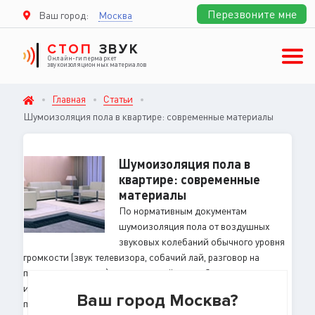
Перезвоните мне
Ваш город:
Москва
СТОП
ЗВУК
Онлайн-гипермаркет
звукоизоляционных материалов
Главная
Статьи
Шумоизоляция пола в квартире: современные материалы
Шумоизоляция пола в
квартире: современные
материалы
По нормативным документам
шумоизоляция пола от воздушных
звуковых колебаний обычного уровня
громкости (звук телевизора, собачий лай, разговор на
повышенных тонах) в достаточной мере обеспечивается
использованием межэтажных перекрытий с поверхностной
Ваш город Москва?
плотностью 300кг/м². По техническим характеристикам под