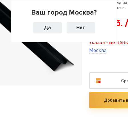
потолка. Ступенчатая
примыкание к стене.
Ваш город Москва?
445 руб. 
Да
Нет
Указанные цены
Москва
Ср
Добавить в