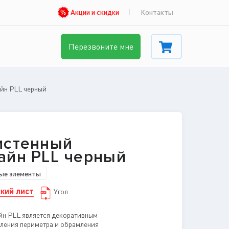
Акции и скидки
Контакты
Перезвоните мне
айн PLL черный
истенный
айн PLL черный
ые элементы
кий лист
Угол
йн PLL является декоративным
ления периметра и обрамления