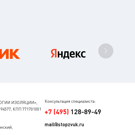
Консультация специалиста:
ОГИИ ИЗОЛЯЦИИ»,
94577, КПП 771701001
+
7
(
495
)
128-89-49
mail@stopzvuk.ru
инский,